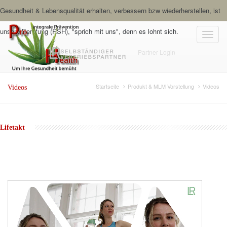
Gesundheit & Lebensqualität erhalten, verbessern bzw wiederherstellen, ist
unsere Berufung (RSH), "sprich mit uns", denn es lohnt sich.
Toggl
Partner Login
naviga
Startseite
Produkt & MLM Vorstellung
Videos
Videos
Lifetakt