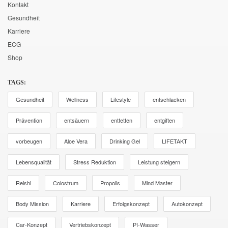
Kontakt
Gesundheit
Karriere
ECG
Shop
TAGS:
Gesundheit
Wellness
Lifestyle
entschlacken
Prävention
entsäuern
entfetten
entgiften
vorbeugen
Aloe Vera
Drinking Gel
LIFETAKT
Lebensqualität
Stress Reduktion
Leistung steigern
Reishi
Colostrum
Propolis
Mind Master
Body Mission
Karriere
Erfolgskonzept
Autokonzept
Car-Konzept
Vertriebskonzept
PI-Wasser